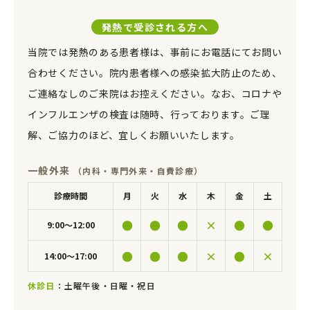
発熱で受診される方へ
当院では発熱のある患者様は、事前にお電話にてお問い
合わせください。院内患者様への感染拡大防止のため、
ご連絡なしのご来院はお控えください。なお、コロナや
インフルエンザの検査は随時、行っております。ご理
解、ご協力のほど、宜しくお願いいたします。
一般外来
（内科・専門外来・自費診療）
診療時間
月
火
水
木
金
土
●
●
●
×
●
●
9:00〜12:00
●
●
●
×
●
×
14:00〜17:00
休診日
：土曜午後・日曜・祝日